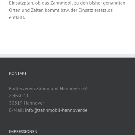
Einsatzplan, ob das Zahnmobil zu den bisher genannten
Orten und Zeiten kommt bzw. der Einsatz ersatzlos
entfällt.
KONTAKT
Förderverein Zahnmobil Hannover e.V.
Zeißstr.11
30519 Hannover
E-Mail:
info@zahnmobil-hannover.de
IMPRESSIONEN