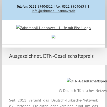
Zum
Telefon: 0151 59404512 | Fax: 0511 9904063 |
|
Inhalt
info@zahnmobil-hannover.de
springen
Ausgezeichnet: DTN-Gesellschaftspreis
© Deutsch-Türkisches Netzwer
Seit 2011 verleiht das Deutsch-Türkische-Netzwerk
e.V. Personen, Projekten oder Vereinen rund um das