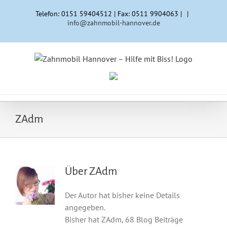
Zum
Telefon: 0151 59404512 | Fax: 0511 9904063 |
|
Inhalt
info@zahnmobil-hannover.de
springen
ZAdm
Über
ZAdm
Der Autor hat bisher keine Details
angegeben.
Bisher hat ZAdm, 68 Blog Beiträge