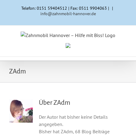
Zum
Telefon: 0151 59404512 | Fax: 0511 9904063 |
|
Inhalt
info@zahnmobil-hannover.de
springen
ZAdm
Über
ZAdm
Der Autor hat bisher keine Details
angegeben.
Bisher hat ZAdm, 68 Blog Beiträge