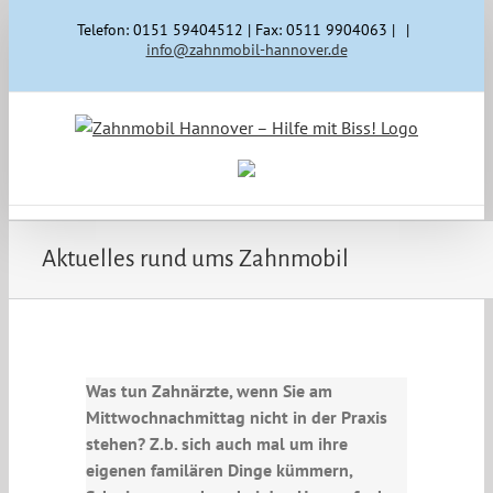
Zum
Telefon: 0151 59404512 | Fax: 0511 9904063 |
|
Inhalt
info@zahnmobil-hannover.de
springen
Aktuelles rund ums Zahnmobil
Was tun Zahnärzte, wenn Sie am
Mittwochnachmittag nicht in der Praxis
stehen? Z.b. sich auch mal um ihre
eigenen familären Dinge kümmern,