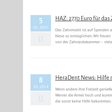
HAZ: 2770 Euro für da
5
05, 2015
Das Zahnmobil ist auf Spenden a
Neue zu ermöglichen. Wir freuen
von der Zahnärztekammer – vielen 
HeraDent News: Hilfe 
8
10, 2014
Wenn andere ihre Freizeit genie
Werner die Ärmel hoch und küm
die sonst keine Hilfe bekommen. 