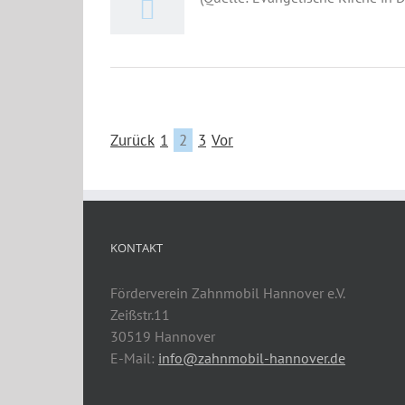
Zurück
1
2
3
Vor
KONTAKT
Förderverein Zahnmobil Hannover e.V.
Zeißstr.11
30519 Hannover
E-Mail:
info@zahnmobil-hannover.de