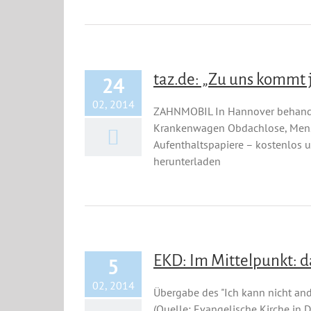
taz.de: „Zu uns kommt 
24
02, 2014
ZAHNMOBIL In Hannover behandel
Krankenwagen Obdachlose, Mens
Aufenthaltspapiere – kostenlos un
herunterladen
EKD: Im Mittelpunkt: 
5
02, 2014
Übergabe des "Ich kann nicht an
(Quelle: Evangelische Kirche in 